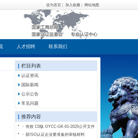
设为首页
|
加入收藏
|
网站地图
流
人才招聘
联系我们
栏目列表
认证资讯
国际新闻
公示公告
常见问题
推荐内容
有效 C0版 OYCC-GK-01-2025公开文件（未涵盖CNAS标识）
有效 C0版 OYCC-GK-01-2025公开文件（未涵盖CNAS标识）.p··
获ISO认证企业要准备的审核材料