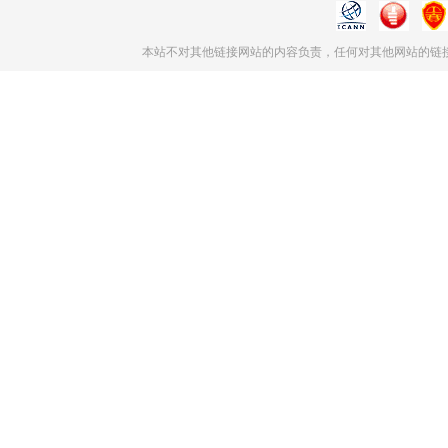
本站不对其他链接网站的内容负责，任何对其他网站的链