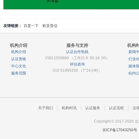
友情链接：
百度一下
欧亚普信
机构介绍
服务与支持
机构
机构介绍
认证合作热线
新闻
15811059890 （工作日 9: 00-18: 00）
认证资格
行业
评估咨询
中心文化
媒体
010-51985208 （7*24小时）
服务范围
站内
关于我们
机构时讯
认证服务
认证流程
法
Copyright © 2017
京ICP备17043250号